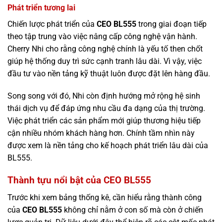
Phát triển tương lai
Chiến lược phát triển của
CEO BL555
trong giai đoạn tiếp
theo tập trung vào việc nâng cấp công nghệ vận hành.
Cherry Nhi cho rằng công nghệ chính là yếu tố then chốt
giúp hệ thống duy trì sức cạnh tranh lâu dài. Vì vậy, việc
đầu tư vào nền tảng kỹ thuật luôn được đặt lên hàng đầu.
Song song với đó, Nhi còn định hướng mở rộng hệ sinh
thái dịch vụ để đáp ứng nhu cầu đa dạng của thị trường.
Việc phát triển các sản phẩm mới giúp thương hiệu tiếp
cận nhiều nhóm khách hàng hơn. Chính tầm nhìn này
được xem là nền tảng cho kế hoạch phát triển lâu dài của
BL555.
Thành tựu nổi bật của CEO BL555
Trước khi xem bảng thống kê, cần hiểu rằng thành công
của
CEO BL555
không chỉ nằm ở con số mà còn ở chiến