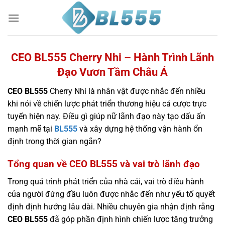
Bỏ
qua
nội
dung
CEO BL555 Cherry Nhi – Hành Trình Lãnh
Đạo Vươn Tầm Châu Á
CEO BL555
Cherry Nhi là nhân vật được nhắc đến nhiều
khi nói về chiến lược phát triển thương hiệu cá cược trực
tuyến hiện nay. Điều gì giúp nữ lãnh đạo này tạo dấu ấn
mạnh mẽ tại
BL555
và xây dựng hệ thống vận hành ổn
định trong thời gian ngắn?
Tổng quan về CEO BL555 và vai trò lãnh đạo
Trong quá trình phát triển của nhà cái, vai trò điều hành
của người đứng đầu luôn được nhắc đến như yếu tố quyết
định định hướng lâu dài. Nhiều chuyên gia nhận định rằng
CEO BL555
đã góp phần định hình chiến lược tăng trưởng