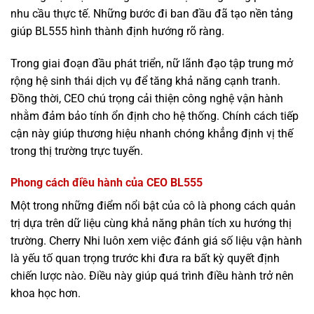
nhu cầu thực tế. Những bước đi ban đầu đã tạo nền tảng
giúp BL555 hình thành định hướng rõ ràng.
Trong giai đoạn đầu phát triển, nữ lãnh đạo tập trung mở
rộng hệ sinh thái dịch vụ để tăng khả năng cạnh tranh.
Đồng thời, CEO chú trọng cải thiện công nghệ vận hành
nhằm đảm bảo tính ổn định cho hệ thống. Chính cách tiếp
cận này giúp thương hiệu nhanh chóng khẳng định vị thế
trong thị trường trực tuyến.
Phong cách điều hành của CEO BL555
Một trong những điểm nổi bật của cô là phong cách quản
trị dựa trên dữ liệu cùng khả năng phân tích xu hướng thị
trường. Cherry Nhi luôn xem việc đánh giá số liệu vận hành
là yếu tố quan trọng trước khi đưa ra bất kỳ quyết định
chiến lược nào. Điều này giúp quá trình điều hành trở nên
khoa học hơn.