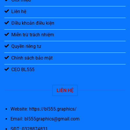
Liên hệ
Điều khoản điều kiện
Miễn trừ trách nhiệm
Quyền riêng tư
Chính sách bảo mật
CEO BL555
LIÊN HỆ
Website: https://bl555.graphics/
Email:
bl555graphics@gmail.com
SĐT: 0328874831