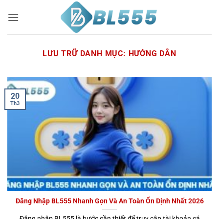
Bỏ
qua
nội
dung
LƯU TRỮ DANH MỤC:
HƯỚNG DẪN
20
Th3
Đăng Nhập BL555 Nhanh Gọn Và An Toàn Ổn Định Nhất 2026
Đăng nhập BL555 là bước cần thiết để truy cập tài khoản cá