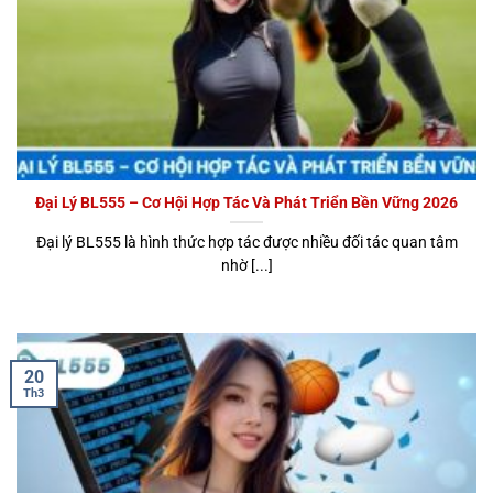
Đại Lý BL555 – Cơ Hội Hợp Tác Và Phát Triển Bền Vững 2026
Đại lý BL555 là hình thức hợp tác được nhiều đối tác quan tâm
nhờ [...]
20
Th3