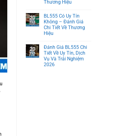
Vào
Thương Hiệu
Nhìn
BL555
Thực
Chuẩn
Không
Tế
Xác
có
Từ
BL555 Có Uy Tín
Giúp
bình
20
Hội
Truy
luận
Không – Đánh Giá
Th3
Viên
ở
Cập
Chi Tiết Về Thương
BL555
Nhanh
Có
Chóng
Hiệu
Lừa
Đảo
Không
Không
có
Đánh Giá BL555 Chi
–
bình
20
Phân
luận
Tiết Về Uy Tín, Dịch
Th3
ở
Tích
Vụ Và Trải Nghiệm
BL555
Độ
Có
Uy
2026
Uy
Tín
Tín
Không
Của
Không
có
Thương
–
bình
Hiệu
Đánh
luận
ều
ở
Giá
Đánh
o
Chi
Giá
Tiết
BL555
Về
Chi
Thương
Tiết
Hiệu
Về
Uy
Tín,
Dịch
Vụ
Và
n
Trải