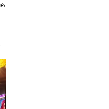
iển
h
a
t