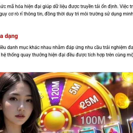
c mã hóa hiện đại giúp dữ liệu được truyền tải ổn định. Việc tr
guy cơ rò rỉ thông tin, đồng thời duy trì môi trường sử dụng min
đa dạng
nhiều danh mục khác nhau nhằm đáp ứng nhu cầu trải nghiệm đ
n hệ thống quay thưởng hiện đại đều được tích hợp trên cùng mộ