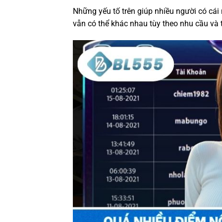
Những yếu tố trên giúp nhiều người có cái n
vẫn có thể khác nhau tùy theo nhu cầu và