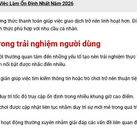
Việc Làm Ổn Định Nhất Năm 2026
ng thức thanh toán giúp việc giao dịch trở nên linh hoạt hơn. Đ
h thức phù hợp với nhu cầu cá nhân.
rong trải nghiệm người dùng
ười thường quan tâm đến những yếu tố tạo nên trải nghiệm thực 
m nổi bật được nhắc đến nhiều.
 giản giúp việc tìm kiếm thông tin hoặc trò chơi trở nên thuận ti
uy trì tốc độ truy cập ổn định trong nhiều khung giờ cao điểm.
chơi được cập nhật liên tục nhằm duy trì sự mới mẻ trong quá tr
rợ hoạt động thường xuyên nhằm giải đáp các vấn đề liên quan 