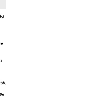
iều
tế
ện
ình
đến