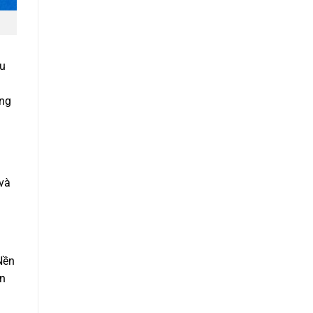
ều
ổng
 và
Nền
an