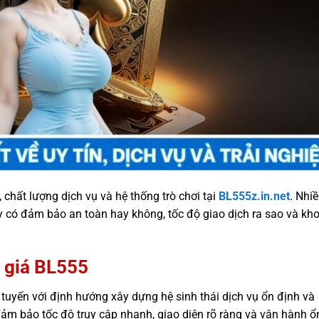
 chất lượng dịch vụ và hệ thống trò chơi tại
BL555z.in.net
. Nhi
y có đảm bảo an toàn hay không, tốc độ giao dịch ra sao và kh
 giá BL555
ực tuyến với định hướng xây dựng hệ sinh thái dịch vụ ổn định và
ảm bảo tốc độ truy cập nhanh, giao diện rõ ràng và vận hành ổ