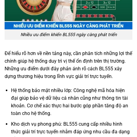
Nhiều ưu điểm khiến BL555 ngày càng phát triển
Để hiểu rõ hơn về nền tảng này, cần phân tích những lợi thế
chính giúp hệ thống duy trì vị thế ổn định trên thị trường.
Những ưu điểm dưới đây phản ánh rõ cách BL555 xây
dựng thương hiệu trong lĩnh vực giải trí trực tuyến.
Hệ thống bảo mật nhiều lớp: Công nghệ mã hóa hiện
đại giúp bảo vệ dữ liệu cá nhân cũng như thông tin tài
khoản. Cơ chế xác thực hai bước góp phần tăng độ an
toàn cho hệ thống.
Kho dịch vụ phong phú: BL555 cung cấp nhiều hình
thức giải trí trực tuyến nhằm đáp ứng nhu cầu đa dạng