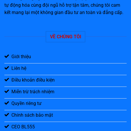
tự động hóa cùng đội ngũ hỗ trợ tận tâm, chúng tôi cam
kết mang lại một không gian đầu tư an toàn và đẳng cấp.
VỀ CHÚNG TÔI
Giới thiệu
Liên hệ
Điều khoản điều kiện
Miễn trừ trách nhiệm
Quyền riêng tư
Chính sách bảo mật
CEO BL555