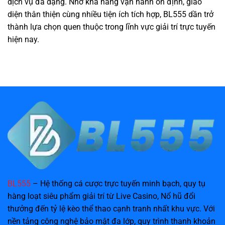
dịch vụ đa dạng. Nhờ khả năng vận hành ổn định, giao
diện thân thiện cùng nhiều tiện ích tích hợp, BL555 dần trở
thành lựa chọn quen thuộc trong lĩnh vực giải trí trực tuyến
hiện nay.
BL555
– Hệ thống cá cược trực tuyến minh bạch, quy tụ
hàng loạt siêu phẩm giải trí từ Live Casino, Nổ hũ đổi
thưởng đến tỷ lệ kèo thể thao cạnh tranh nhất khu vực. Với
nền tảng công nghệ bảo mật đa lớp, quy trình thanh khoản