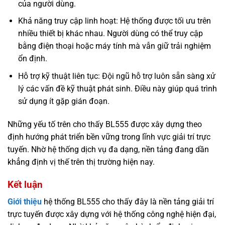
của người dùng.
Khả năng truy cập linh hoạt: Hệ thống được tối ưu trên
nhiều thiết bị khác nhau. Người dùng có thể truy cập
bằng điện thoại hoặc máy tính mà vẫn giữ trải nghiệm
ổn định.
Hỗ trợ kỹ thuật liên tục: Đội ngũ hỗ trợ luôn sẵn sàng xử
lý các vấn đề kỹ thuật phát sinh. Điều này giúp quá trình
sử dụng ít gặp gián đoạn.
Những yếu tố trên cho thấy BL555 được xây dựng theo
định hướng phát triển bền vững trong lĩnh vực giải trí trực
tuyến. Nhờ hệ thống dịch vụ đa dạng, nền tảng đang dần
khẳng định vị thế trên thị trường hiện nay.
Kết luận
Giới thiệu
hệ thống BL555 cho thấy đây là nền tảng giải trí
trực tuyến được xây dựng với hệ thống công nghệ hiện đại,