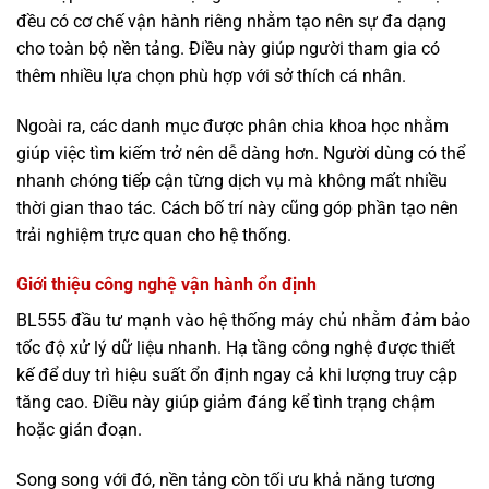
đều có cơ chế vận hành riêng nhằm tạo nên sự đa dạng
cho toàn bộ nền tảng. Điều này giúp người tham gia có
thêm nhiều lựa chọn phù hợp với sở thích cá nhân.
Ngoài ra, các danh mục được phân chia khoa học nhằm
giúp việc tìm kiếm trở nên dễ dàng hơn. Người dùng có thể
nhanh chóng tiếp cận từng dịch vụ mà không mất nhiều
thời gian thao tác. Cách bố trí này cũng góp phần tạo nên
trải nghiệm trực quan cho hệ thống.
Giới thiệu công nghệ vận hành ổn định
BL555 đầu tư mạnh vào hệ thống máy chủ nhằm đảm bảo
tốc độ xử lý dữ liệu nhanh. Hạ tầng công nghệ được thiết
kế để duy trì hiệu suất ổn định ngay cả khi lượng truy cập
tăng cao. Điều này giúp giảm đáng kể tình trạng chậm
hoặc gián đoạn.
Song song với đó, nền tảng còn tối ưu khả năng tương