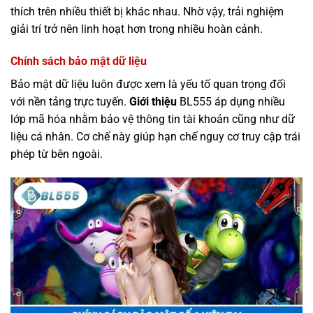
thích trên nhiều thiết bị khác nhau. Nhờ vậy, trải nghiệm
giải trí trở nên linh hoạt hơn trong nhiều hoàn cảnh.
Chính sách bảo mật dữ liệu
Bảo mật dữ liệu luôn được xem là yếu tố quan trọng đối
với nền tảng trực tuyến.
Giới thiệu
BL555 áp dụng nhiều
lớp mã hóa nhằm bảo vệ thông tin tài khoản cũng như dữ
liệu cá nhân. Cơ chế này giúp hạn chế nguy cơ truy cập trái
phép từ bên ngoài.