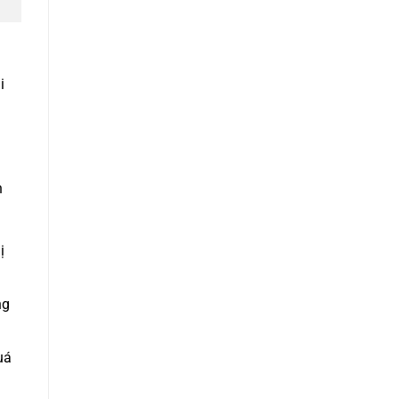
i
n
ị
ng
uá