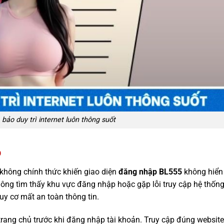
ảo duy trì internet luôn thông suốt
b
không chính thức khiến giao diện
đăng nhập BL555
không hiển 
ông tìm thấy khu vực đăng nhập hoặc gặp lỗi truy cập hệ thống
guy cơ mất an toàn thông tin.
 trang chủ trước khi đăng nhập tài khoản. Truy cập đúng website