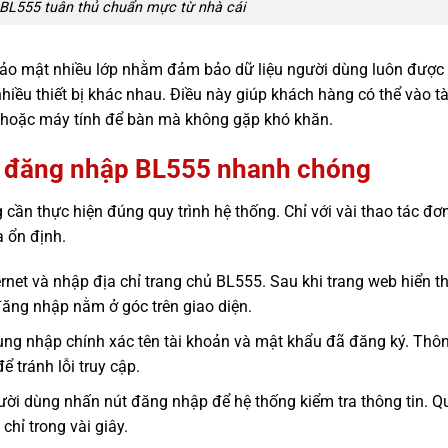
BL555 tuân thủ chuẩn mực từ nhà cái
 bảo mật nhiều lớp nhằm đảm bảo dữ liệu người dùng luôn được
nhiều thiết bị khác nhau. Điều này giúp khách hàng có thể vào tà
g hoặc máy tính để bàn mà không gặp khó khăn.
c đăng nhập BL555 nhanh chóng
 cần thực hiện đúng quy trình hệ thống. Chỉ với vài thao tác đơ
à ổn định.
rnet và nhập địa chỉ trang chủ BL555. Sau khi trang web hiển th
đăng nhập nằm ở góc trên giao diện.
ng nhập chính xác tên tài khoản và mật khẩu đã đăng ký. Thô
ể tránh lỗi truy cập.
gười dùng nhấn nút đăng nhập để hệ thống kiểm tra thông tin. Q
chỉ trong vài giây.