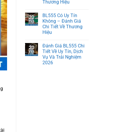
Vào
Thương Hiệu
Nhìn
BL555
Thực
Chuẩn
Không
Tế
Xác
có
Từ
BL555 Có Uy Tín
Giúp
bình
20
Hội
Truy
luận
Không – Đánh Giá
Th3
Viên
ở
Cập
Chi Tiết Về Thương
BL555
Nhanh
Có
Chóng
Hiệu
Lừa
Đảo
Không
Không
có
Đánh Giá BL555 Chi
–
bình
20
Phân
luận
Tiết Về Uy Tín, Dịch
Th3
ở
Tích
Vụ Và Trải Nghiệm
BL555
Độ
Có
Uy
2026
Uy
Tín
Tín
Không
Của
Không
có
Thương
–
bình
Hiệu
Đánh
luận
ở
Giá
Đánh
ng
Chi
Giá
Tiết
BL555
Về
Chi
Thương
Tiết
Hiệu
Về
Uy
Tín,
Dịch
Vụ
Và
tài
Trải