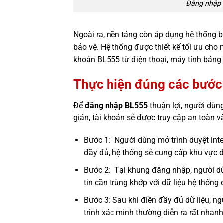
Đăng nhập 
Ngoài ra, nền tảng còn áp dụng hệ thống
bảo vệ. Hệ thống được thiết kế tối ưu cho 
khoản BL555 từ điện thoại, máy tính bản
Thực hiện đúng các bướ
Để
đăng nhập BL555
thuận lợi, người dùng
giản, tài khoản sẽ được truy cập an toàn v
Bước 1: Người dùng mở trình duyệt inte
đầy đủ, hệ thống sẽ cung cấp khu vực 
Bước 2: Tại khung đăng nhập, người dù
tin cần trùng khớp với dữ liệu hệ thống đ
Bước 3: Sau khi điền đầy đủ dữ liệu, n
trình xác minh thường diễn ra rất nhanh 