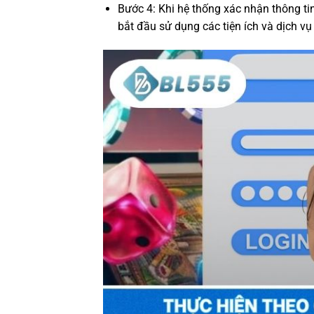
Bước 4: Khi hệ thống xác nhận thông tin
bắt đầu sử dụng các tiện ích và dịch vụ