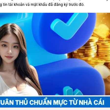
 tin tài khoản và mật khẩu đã đăng ký trước đó.